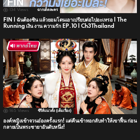
134
Views
ฉากเด็ดละคร
FIN | ฉันต้องชิน แล้วยอมโดนเอาเปรียบต่อไปอะเหรอ | The
Running เงิน งาน ความรัก EP.10 | Ch3Thailand
165
Views
ซีรีส์แนวตั้ง (เต็มเรื่อง)
องค์หญิงเข้าจวนอ๋องครั้งแรก! แต่คืนเข้าหอกลับทำให้เขาฟื้น ก่อน
กลายเป็นพระชายาอันดับหนึ่ง!