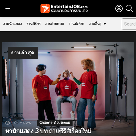
LOGIN
S
Menu
งานนักแสดง
งานพิธีกร
งานถ่ายแบบ
งานนักร้อง
งานอื่นๆ
งานล่าสุด
1.6k
Views
นักแสดง-ตัวประกอบ
หานักแสดง 3 บท ถ่ายซีรีส์เรื่องใหม่