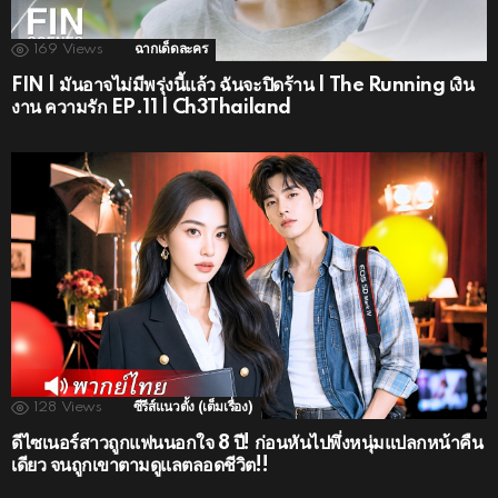
169
Views
ฉากเด็ดละคร
FIN | มันอาจไม่มีพรุ่งนี้แล้ว ฉันจะปิดร้าน | The Running เงิน
งาน ความรัก EP.11 | Ch3Thailand
128
Views
ซีรีส์แนวตั้ง (เต็มเรื่อง)
ดีไซเนอร์สาวถูกแฟนนอกใจ 8 ปี! ก่อนหันไปพึ่งหนุ่มแปลกหน้าคืน
เดียว จนถูกเขาตามดูแลตลอดชีวิต!!