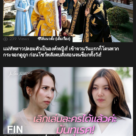
239
Views
ซีรีส์แนวตั้ง (เต็มเรื่อง)
แม่ทัพสาวปลอมตัวเป็นองค์หญิง! เข้าจวนวันแรกก็โดนพวก
กระจอกดูถูก ก่อนโชว์พลังตบสั่งสอนจนช็อกทั้งวัง!