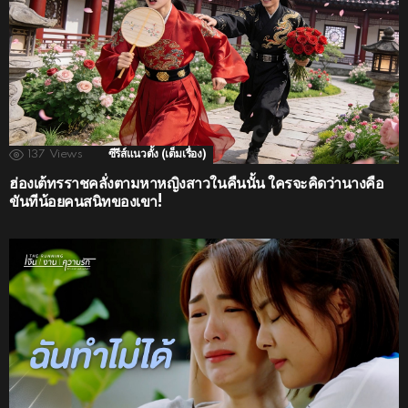
137
Views
ซีรีส์แนวตั้ง (เต็มเรื่อง)
ฮ่องเต้ทรราชคลั่งตามหาหญิงสาวในคืนนั้น ใครจะคิดว่านางคือ
ขันทีน้อยคนสนิทของเขา!