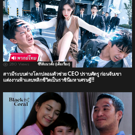
280
Views
ซีรีส์แนวตั้ง (เต็มเรื่อง)
สาวมีระบบต่างโลกปลอมตัวช่วย CEO ปราบศัตรู ก่อนจับเขา
แต่งงานฟ้าแลบพลิกชีวิตเป็นราชินีมหาเศรษฐี!!