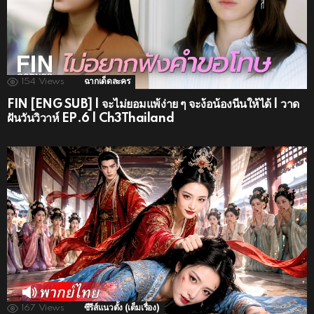
154
Views
ฉากเด็ดละคร
FIN [ENG SUB] | จะไม่ยอมแพ้ง่าย ๆ จะง้อน้องนีนให้ได้ | วาด
ฝันวันวิวาห์ EP.6 | Ch3Thailand
167
Views
ซีรีส์แนวตั้ง (เต็มเรื่อง)