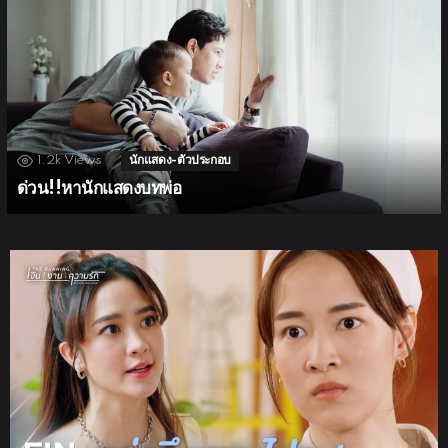
1.2k
Views
นักแสดง-ตัวประกอบ
ด่วน!!หานักแสดงบทพ่อ